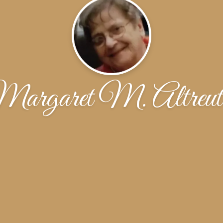
argaret M. Altreut